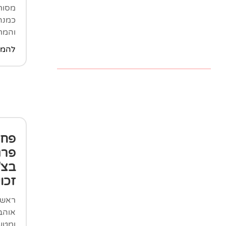
מסור
כמנה
והמר
להמש
פחז
פרג
בצ'י
זכוי
ראש 
אוהב
ומטע