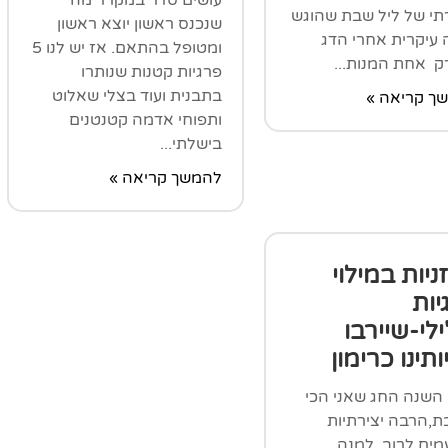
תי של ליל שבת שהוגש
שנכנס ראשון יוצא ראשון
 עיקרית אחרי הדג
ומטופל בהתאם. אז יש לנו 5
ק אחת המנות...
פרגיות קטנות שנותרו
בתבנית ועוד בצלי שאלוט
ך קריאה »
ותפוחי אדמה קטנטנים
בישלתי...
להמשך קריאה »
ניות במילוי
יות
לי-שיירבו
ותינו כרימון
השנה החג שאני הכי
ת,הרבה יצירתיות
מים לרוב. למנה