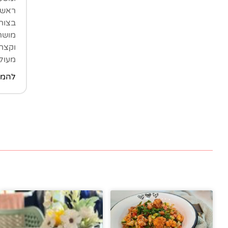
ראשונ
בצורת
מושר
וקצת 
מעולה
להמש