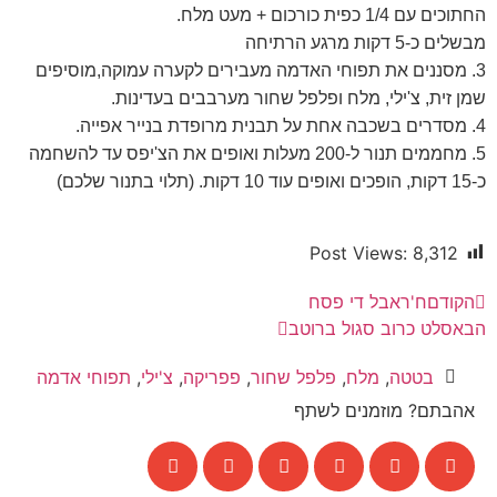
החתוכים עם 1/4 כפית כורכום + מעט מלח.
מבשלים כ-5 דקות מרגע הרתיחה
3. מסננים את תפוחי האדמה מעבירים לקערה עמוקה,מוסיפים
שמן זית, צ'ילי, מלח ופלפל שחור מערבבים בעדינות.
4. מסדרים בשכבה אחת על תבנית מרופדת בנייר אפייה.
5. מחממים תנור ל-200 מעלות ואופים את הצ'יפס עד להשחמה
כ-15 דקות, הופכים ואופים עוד 10 דקות. (תלוי בתנור שלכם)
Post Views:
8,312
הקודם
ח'ראבל די פסח
הבא
סלט כרוב סגול ברוטב
בטטה
,
מלח
,
פלפל שחור
,
פפריקה
,
צ'ילי
,
תפוחי אדמה
אהבתם? מוזמנים לשתף