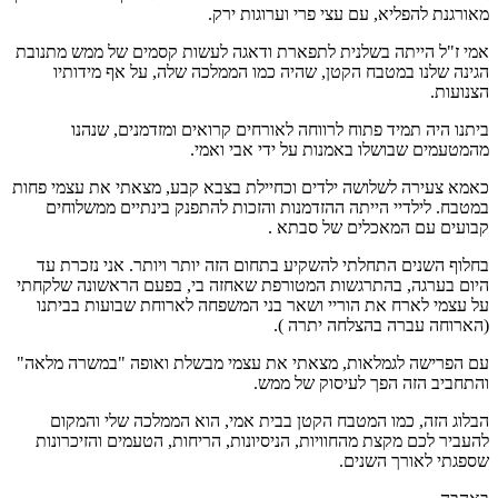
מאורגנת להפליא, עם עצי פרי וערוגות ירק.
אמי ז"ל הייתה בשלנית לתפארת ודאגה לעשות קסמים של ממש מתנובת
הגינה שלנו במטבח הקטן, שהיה כמו הממלכה שלה, על אף מידותיו
הצנועות.
ביתנו היה תמיד פתוח לרווחה לאורחים קרואים ומזדמנים, שנהנו
מהמטעמים שבושלו באמנות על ידי אבי ואמי.
כאמא צעירה לשלושה ילדים וכחיילת בצבא קבע, מצאתי את עצמי פחות
במטבח. לילדיי הייתה ההזדמנות והזכות להתפנק בינתיים ממשלוחים
קבועים עם המאכלים של סבתא .
בחלוף השנים התחלתי להשקיע בתחום הזה יותר ויותר. אני נזכרת עד
היום בערגה, בהתרגשות המטורפת שאחזה בי, בפעם הראשונה שלקחתי
על עצמי לארח את הוריי ושאר בני המשפחה לארוחת שבועות בביתנו
(הארוחה עברה בהצלחה יתרה ).
עם הפרישה לגמלאות, מצאתי את עצמי מבשלת ואופה "במשרה מלאה"
והתחביב הזה הפך לעיסוק של ממש.
הבלוג הזה, כמו המטבח הקטן בבית אמי, הוא הממלכה שלי והמקום
להעביר לכם מקצת מהחוויות, הניסיונות, הריחות, הטעמים והזיכרונות
שספגתי לאורך השנים.