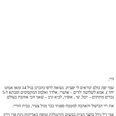
היי,
שמי יפה כולם קוראים לי יפצ'וק. נשואה לרפי (הכרנו בגיל 14 ומאז אנחנו
יחד ). אמא לשלושה ילדים – אושרי, אלדר ואלמוג המקסימים וסבתא ל-5
נכדים מתוקים – יובל, שי , אופיר, לביא וניב – שאני הכי אוהבת בעולם.
את רזי הבישול והאהבה למטבח ספגתי כבר מגיל צעיר, בבית הוריי.
אבי ז"ל גידל בחצר הבית כבשים ותרנגולות וטיפח באדיקות גינת פרי וירק